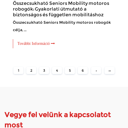
Összecsukható Seniors Mobility motoros
robogók: Gyakorlati útmutató a
biztonságos és független mobilitáshoz
Összecsukható Seniors Mobility motoros robogók
célja, ...
További Információ
1
2
3
4
5
6
›
››
Vegye fel velünk a kapcsolatot
most