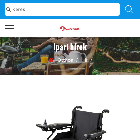
Ipari hírek
/
/
Otthon
Hír