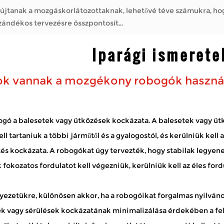
jtanak a mozgáskorlátozottaknak, lehetővé téve számukra, hogy
óként Nagykereskedelmi kerekesszék gyártó , a szándékos tervezésre összpontosít...
 vázszerkezete?
Iparági ismerete
ó , az olyan cégek, mint a mobilitási megoldásokra szakosodott cégek,
ák a barátokat, vagy egyszerűen...
ok vannak a mozgékony robogók használa
?
kiknek nehéznek találja a hosszú utakat gyalogolni. Lehetővé tes
bogó
a balesetek vagy ütközések kockázata. A balesetek vagy 
Ha egy robogót rendszeres...
ll tartaniuk a többi járműtől és a gyalogostól, és kerülniük kell
ek a biztonságot?
 kockázata. A robogókat úgy tervezték, hogy stabilak legyenek,
jtanak a mozgáskorlátozottaknak, lehetővé téve számukra, hogy
 fokozatos fordulatot kell végezniük, kerülniük kell az éles for
óként Nagykereskedelmi kerekesszék gyártó , a szándékos tervezésre összpontosít...
rnyezetükre, különösen akkor, ha a robogóikat forgalmas nyilvá
ek vagy sérülések kockázatának minimalizálása érdekében a felh