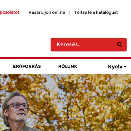
apcsolatot
Vásároljon online
Töltse le a katalógust
Nyelv
ERŐFORRÁS
RÓLUNK