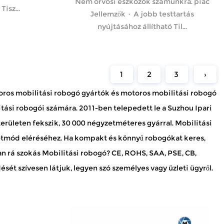
Nem orvosi eszközök számunkra. piac
Tisz...
Jellemzők · A jobb testtartás
nyújtásához állítható Til...
1
2
3
›
oros mobilitási robogó gyártók
és
motoros mobilitási robogó
itási robogói számára. 2011-ben telepedett le a Suzhou Ipari
területen fekszik, 30 000 négyzetméteres gyárral. Mobilitási
etmód eléréséhez. Ha kompakt és könnyű robogókat keres,
an rá
szokás Mobilitási robogó
? CE, ROHS, SAA, PSE, CB,
ét szívesen látjuk, legyen szó személyes vagy üzleti ügyről.