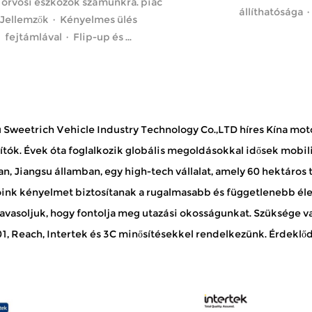
orvosi eszközök számunkra. piac
állíthatósága · 
Jellemzők · Kényelmes ülés
fejtámlával · Flip-up és ...
 Sweetrich Vehicle Industry Technology Co.,LTD híres
Kína mot
ítók
. Évek óta foglalkozik globális megoldásokkal idősek mobil
, Jiangsu államban, egy high-tech vállalat, amely 60 hektáros 
ink kényelmet biztosítanak a rugalmasabb és függetlenebb él
javasoljuk, hogy fontolja meg utazási okosságunkat. Szüksége v
, Reach, Intertek és 3C minősítésekkel rendelkezünk. Érdeklődés