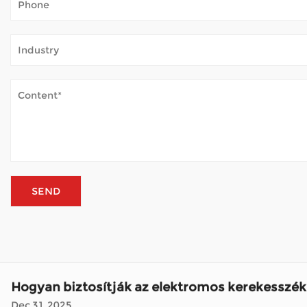
Hogyan bírja a mobil robogó a kültéri időjárást
Jan 02, 2026
A mobil robogók megnyitják a világot sok olyan ember előtt, a
élvezze a parkot, vagy egyszerűen csak friss levegőt szívjon. 
Hogyan biztosítják az elektromos kerekesszék
Dec 31, 2025
Az elektromos kerekesszékek kulcsfontosságú segítséget nyú
Megbízhat
Mennyire fontos az elektromos kerekesszékek
Jan 05, 2026
Az elektromos kerekesszékek megváltoztatták azt, hogy hány ember mozog napjaiban. Mint a Nagykereskedelmi kerekesszék gyárt
megoldásokat kínálnak arra, hogy intézkedjenek, meglátogass
Hogyan bírja a mobil robogó a kültéri időjárást
Jan 02, 2026
A mobil robogók megnyitják a világot sok olyan ember előtt, a
élvezze a parkot, vagy egyszerűen csak friss levegőt szívjon. 
Hogyan biztosítják az elektromos kerekesszék
Dec 31, 2025