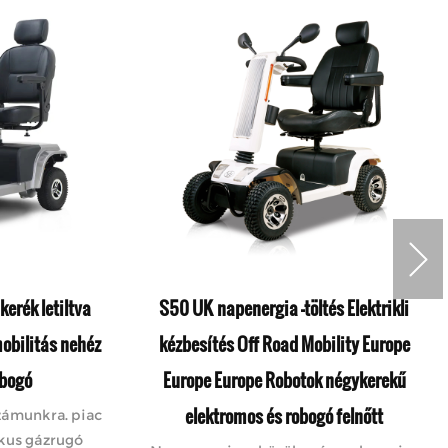
kerék letiltva
S50 UK napenergia -töltés Elektrikli
obilitás nehéz
kézbesítés Off Road Mobility Europe
obogó
Europe Europe Robotok négykerekű
elektromos és robogó felnőtt
zámunkra. piac
ikus gázrugó