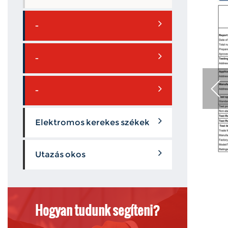
Elektromos kerekes székek
Utazás okos
Hogyan tudunk segíteni?