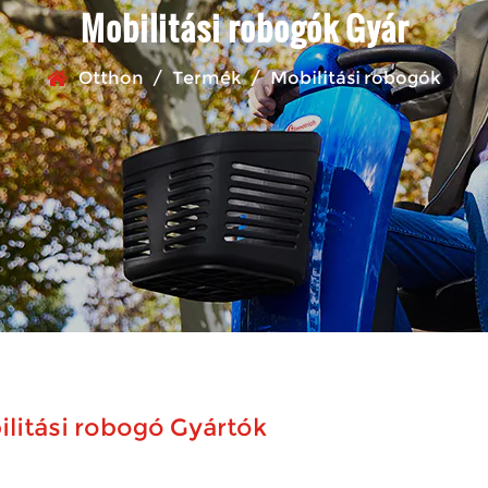
Mobilitási robogók Gyár
Otthon
/
Termék
/
Mobilitási robogók
litási robogó Gyártók