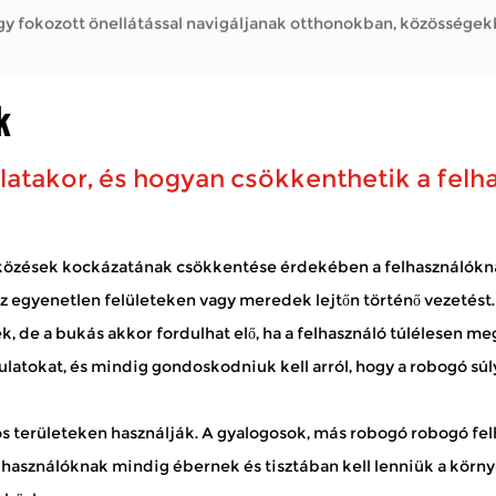
 fokozott önellátással navigáljanak otthonokban, közösségekb
k
takor, és hogyan csökkenthetik a felh
zik, hogy állandó fáradtság nélkül töltsön időt a szabadban – h
ütközések kockázatának csökkentése érdekében a felhasználókn
 az egyenetlen felületeken vagy meredek lejtőn történő vezetést.
 de a bukás akkor fordulhat elő, ha a felhasználó túlélesen me
 fokozott önellátással navigáljanak otthonokban, közösségekb
dulatokat, és mindig gondoskodniuk kell arról, hogy a robogó sú
nos területeken használják. A gyalogosok, más robogó robogó fe
asználóknak mindig ébernek és tisztában kell lenniük a környe