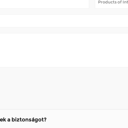
?
kiknek nehéznek találja a hosszú utakat gyalogolni. Lehetővé tes
Ha egy robogót rendszeres...
ek a biztonságot?
jtanak a mozgáskorlátozottaknak, lehetővé téve számukra, hogy
óként Nagykereskedelmi kerekesszék gyártó , a szándékos tervezésre összpontosít...
 vázszerkezete?
ó , az olyan cégek, mint a mobilitási megoldásokra szakosodott cégek,
ák a barátokat, vagy egyszerűen...
?
kiknek nehéznek találja a hosszú utakat gyalogolni. Lehetővé tes
Ha egy robogót rendszeres...
ek a biztonságot?