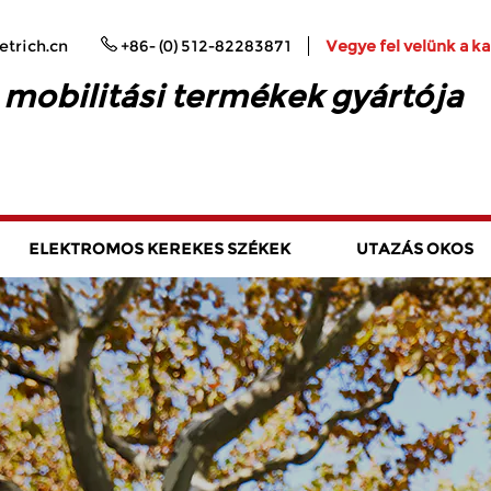
trich.cn
+86- (0) 512-82283871
Vegye fel velünk a k
 mobilitási termékek gyártója
ELEKTROMOS KEREKES SZÉKEK
UTAZÁS OKOS