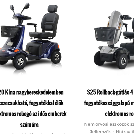
20 Kína nagykereskedelemben
S25 Rollback-gátlás 4 
sszecsukható, fogyatékkal élők
fogyatékossággalapú m
ktromos robogó az idős emberek
elektromos r
számára
Nem orvosi eszközök s
Jellemzők · Hidraul