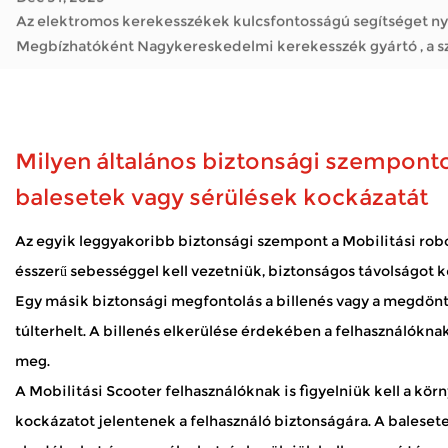
Az elektromos kerekesszékek kulcsfontosságú segítséget nyú
Megbízhat
Mennyire fontos az elektromos kerekesszékek
Jan 05, 2026
Az elektromos kerekesszékek megváltoztatták azt, hogy hány ember mozog napjaiban. Mint a Nagykereskedelmi kerekesszék gyárt
megoldásokat kínálnak arra, hogy intézkedjenek, meglátogass
Milyen általános biztonsági szempont
Hogyan bírja a mobil robogó a kültéri időjárást
balesetek vagy sérülések kockázatát
Jan 02, 2026
A mobil robogók megnyitják a világot sok olyan ember előtt, a
Az egyik leggyakoribb biztonsági szempont a
Mobilitási ro
élvezze a parkot, vagy egyszerűen csak friss levegőt szívjon. 
ésszerű sebességgel kell vezetniük, biztonságos távolságot ke
Hogyan biztosítják az elektromos kerekesszék
Egy másik biztonsági megfontolás a billenés vagy a megdöntés
Dec 31, 2025
Az elektromos kerekesszékek kulcsfontosságú segítséget nyú
túlterhelt. A billenés elkerülése érdekében a felhasználóknak
Megbízhat
meg.
A Mobilitási Scooter felhasználóknak is figyelniük kell a kö
kockázatot jelentenek a felhasználó biztonságára. A baleset