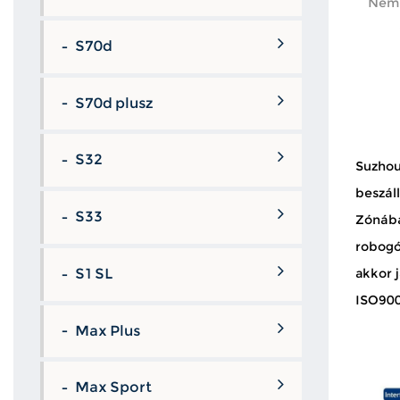
Nem 
műveleteket és könnyű szétszerel...
S70d
S70d plusz
S32
Suzhou
beszáll
S33
Zónában
robogó
S1 SL
akkor 
ISO9001
Max Plus
Max Sport