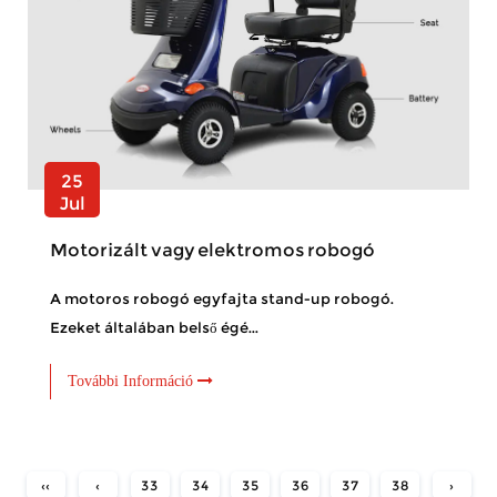
25
Jul
Motorizált vagy elektromos robogó
A motoros robogó egyfajta stand-up robogó.
Ezeket általában belső égé...
További Információ
‹‹
‹
33
34
35
36
37
38
›