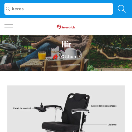
Hír
/
Otthon