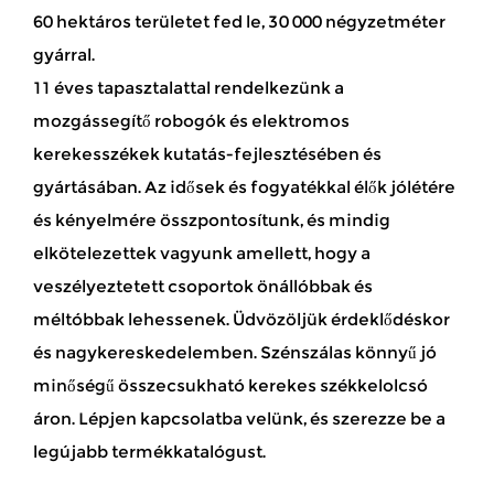
60 hektáros területet fed le, 30 000 négyzetméter
gyárral.
11 éves tapasztalattal rendelkezünk a
mozgássegítő robogók és elektromos
kerekesszékek kutatás-fejlesztésében és
gyártásában. Az idősek és fogyatékkal élők jólétére
és kényelmére összpontosítunk, és mindig
elkötelezettek vagyunk amellett, hogy a
veszélyeztetett csoportok önállóbbak és
méltóbbak lehessenek. Üdvözöljük érdeklődéskor
és nagykereskedelemben. Szénszálas könnyű jó
minőségű összecsukható kerekes székkelolcsó
áron. Lépjen kapcsolatba velünk, és szerezze be a
legújabb termékkatalógust.