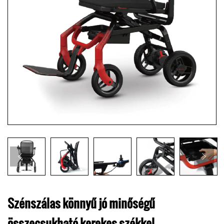
Szénszálas könnyű jó minőségű
összecsukható kerekes székkel