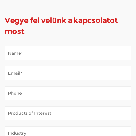
Vegye fel velünk a kapcsolatot
most
Hogyan bírja a mobil robogó a kültéri időjárást?
Jan 02, 2026
A mobil robogók megnyitják a világot sok olyan ember
előtt, akiknek nehéznek találja a hosszú utakat gyalogolni.