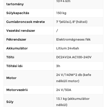
10 ± 4 km
tartomány
Súlykapacitás
150 kg
Gumiabroncsok mérete
7 "(elülső), 8" (hátsó)
Vezetési rendszer
/
Fékrendszer
Elektromágneses fék
Akkumulátor
Lítium 24v6ah
Töltő
DC24V2A AC100-240V
Töltési idő
3h
24 V/140W*2 db (kefe
Motor
nélküli motor)
Motorvezérlő
24 V/50A
13.1 kg (akkumulátor
Súly
nélkül)