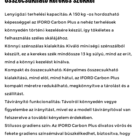
Lenyűgöző terhelési kapacitás: A 150 kg -os hordozható
képességgel az IFORD Carbon Plus a nehéz terhelések
könnyedén történő kezelésére készül, így tökéletes a
felhasználás széles skálájához.
Könnyű szénszálas kialakítás: Kiváló minőségű szénszálból
készült, ez a kerekes szék mindössze 13 kg súlyú, mind az erőt,
mind a könnyű kezelést kínálva.
Kompakt és összecsukható: Kényelmes összecsukható
kialakítású, mind elöl, mind hátul, az IFORD Carbon Plus
kompakt méretre redukálható, megkönnyítve a tárolást és a
szállítást.
Távirányító funkcionalitás: Távolról könnyedén vegye
figyelembe az irányítást, mivel ez a modell távirányítóval van
felszerelve a további kényelem érdekében.
Stílusos gradiens szín: Az IFORD Carbon Plus divatos vörös és
fekete gradiens színsémával büszkélkedhet, biztosítva, hogy