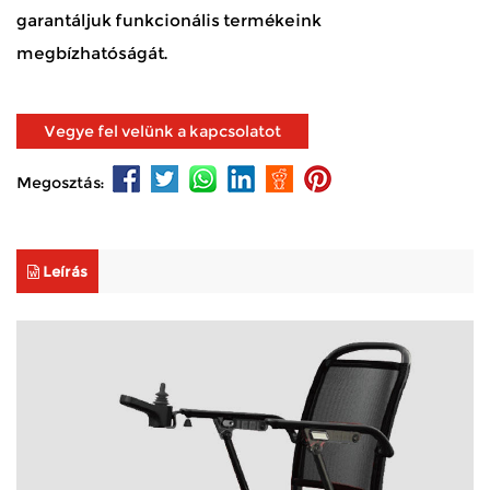
garantáljuk funkcionális termékeink
megbízhatóságát.
Vegye fel velünk a kapcsolatot
Megosztás:
Leírás