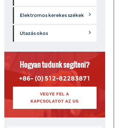
Elektromos kerekes székek
Utazás okos
Hogyan tudunk segíteni?
+86- (0) 512-82283871
VEGYE FEL A
KAPCSOLATOT AZ US