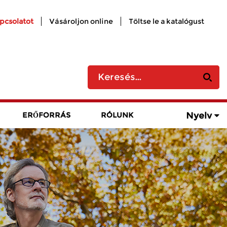
apcsolatot
Vásároljon online
Töltse le a katalógust
Nyelv
ERŐFORRÁS
RÓLUNK