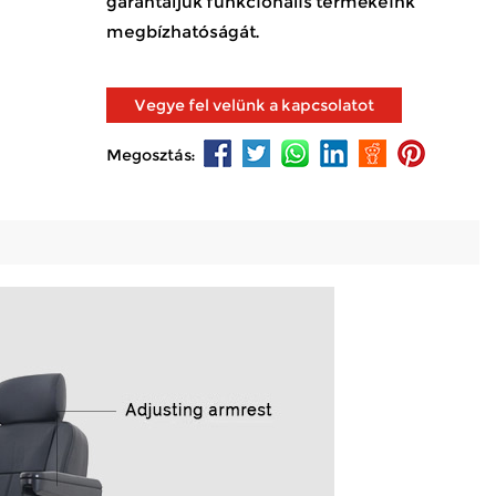
garantáljuk funkcionális termékeink
megbízhatóságát.
Vegye fel velünk a kapcsolatot
Megosztás: