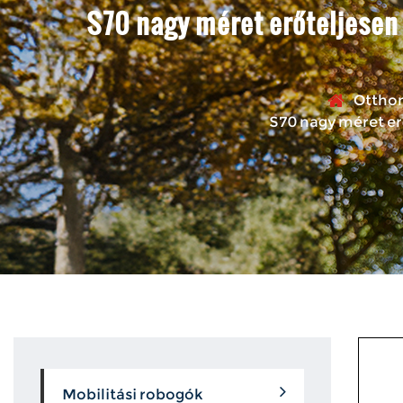
S70 nagy méret erőteljese
Ottho
S70 nagy méret e
Mobilitási robogók