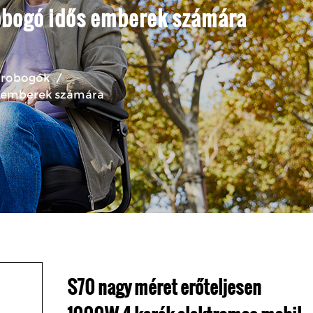
obogó idős emberek számára
 robogók
/
s emberek számára
S70 nagy méret erőteljesen