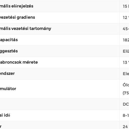
ális előrejelzés
15
ezetési gradiens
12 
ális vezetési tartomány
45-
apacitás
182
ggesztés
Elü
abroncsok mérete
13 
endszer
El
Ól
mulátor
(7
DC
si idő
8-
r
24