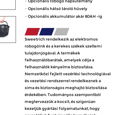
· Opcionális robogó napsütemény
· Opcionális hátsó tároló hüvely
· Opcionális akkumulátor akár 80AH -ig
Sweetrich rendelkezik az elektromos
robogóink és a kerekes székek szellemi
tulajdonjogával. A termékek
felhasználóbarátak, amelyek célja a
felhasználók kényelme biztosítása.
Nemzetközi fejlett vezérlési technológiával
és vezetési rendszerrel rendelkeznek a
sima és biztonságos meghajtó biztosítása
érdekében. Tudományos szempontból
megtervezzük a kocsit, és szigorúan
kezeljük gyártási folyamatunkat, hogy