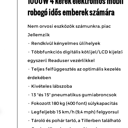
1000W 4 kerék elektromos mobil
robogó idős emberek számára
Nem orvosi eszközök számunkra. piac
Jellemzők
· Rendkívül kényelmes ülőhelyek
· Többfunkciós digitális kötőjel/LCD kijelző
egyszerű Readuser vezérlőkkel
· Teljes felfüggesztés az optimális kezelés
érdekében
· Kivételes lábszoba
· 13 "és 15" pneumatikus gumiabroncsok
· Fokozott 180 kg (400 font) súlykapacitás
· Legfeljebb 15 km/h (9,4 mph) felgyorsul
· Tároló és pohár tartó, a Tillerben található