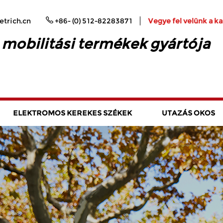
trich.cn
+86- (0) 512-82283871
Vegye fel velünk a k
 mobilitási termékek gyártója
ELEKTROMOS KEREKES SZÉKEK
UTAZÁS OKOS