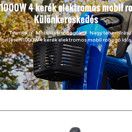
n 1000W 4 kerék elektromos mobil r
Különkereskedés
n
/
Termék
/
Mobilitási robogók
/
Nagy teherbírású
rőteljesen 1000W 4 kerék elektromos mobil robogó idő