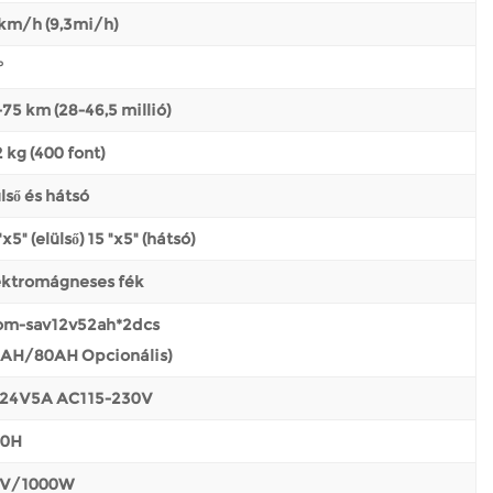
 km/h (9,3mi/h)
°
75 km (28-46,5 millió)
 kg (400 font)
lső és hátsó
"x5" (elülső) 15 "x5" (hátsó)
ektromágneses fék
om-sav12v52ah*2dcs
5AH/80AH Opcionális)
24V5A AC115-230V
10H
 V/1000W