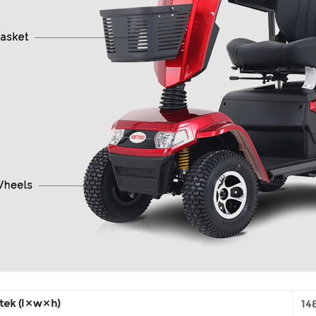
ek (l × w × h)
14