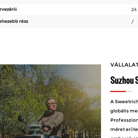
rvezérlő
24
ehezebb rész
/
VÁLLALAT
Suzhou S
A Sweetrich
globális me
Professzion
méret erőte