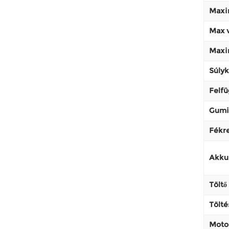
Maxim
Max v
Maxim
Súlyk
Felfü
Gumi
Fékr
Akku
Töltő
Tölté
Moto