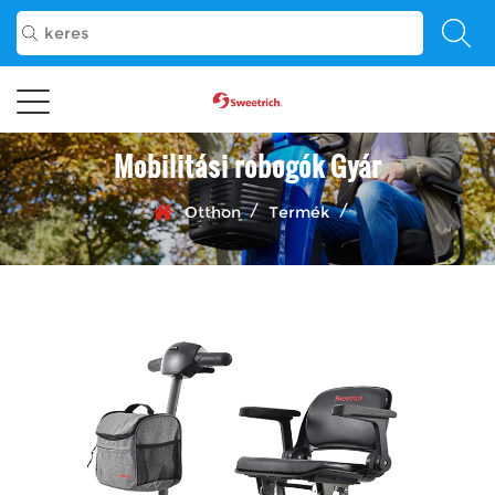
Mobilitási robogók Gyár
/
/
Otthon
Termék