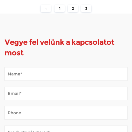
‹
1
2
3
Vegye fel velünk a kapcsolatot
most
Hogyan bírja a mobil robogó a kültéri időjárást?