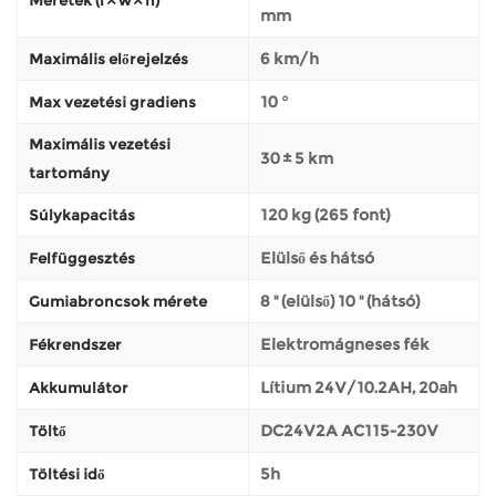
mm
6 km/h
Maximális előrejelzés
10 °
Max vezetési gradiens
Maximális vezetési
30 ± 5 km
tartomány
120 kg (265 font)
Súlykapacitás
Elülső és hátsó
Felfüggesztés
8 '' (elülső) 10 '' (hátsó)
Gumiabroncsok mérete
Elektromágneses fék
Fékrendszer
Lítium 24V/10.2AH, 20ah
Akkumulátor
DC24V2A AC115-230V
Töltő
5h
Töltési idő