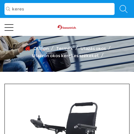
/
/
/
Otthon
Termék
Utazás okos
/
Utazzon okos kerekes székeket