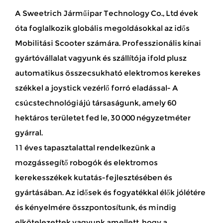
A Sweetrich Járműipar Technology Co., Ltd évek
óta foglalkozik globális megoldásokkal az idős
Mobilitási Scooter számára. Professzionális kínai
gyártóvállalat vagyunk és
szállítója ifold plusz
automatikus összecsukható elektromos kerekes
székkel a joystick vezérlő forró eladással
- A
csúcstechnológiájú társaságunk, amely 60
hektáros területet fed le, 30 000 négyzetméter
gyárral.
11 éves tapasztalattal rendelkezünk a
mozgássegítő robogók és elektromos
kerekesszékek kutatás-fejlesztésében és
gyártásában. Az idősek és fogyatékkal élők jólétére
és kényelmére összpontosítunk, és mindig
elkötelezettek vagyunk amellett, hogy a