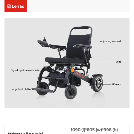
Leírás
1090 (l)*605 (w)*998 (h)
Méretek (l × w × h)