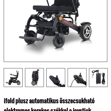
ifold plusz automatikus összecsukható
elektromos kerekes székkel a joystick