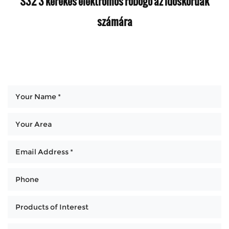
S32 3 kerekes elektromos robogó az időskorúak
számára