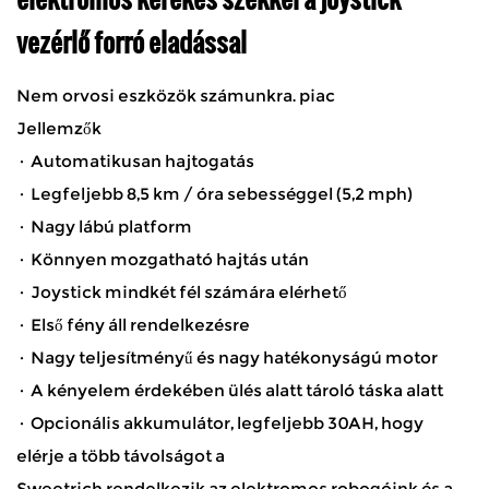
vezérlő forró eladással
Nem orvosi eszközök számunkra. piac
Jellemzők
· Automatikusan hajtogatás
· Legfeljebb 8,5 km / óra sebességgel (5,2 mph)
· Nagy lábú platform
· Könnyen mozgatható hajtás után
· Joystick mindkét fél számára elérhető
· Első fény áll rendelkezésre
· Nagy teljesítményű és nagy hatékonyságú motor
· A kényelem érdekében ülés alatt tároló táska alatt
· Opcionális akkumulátor, legfeljebb 30AH, hogy
elérje a több távolságot a
Sweetrich rendelkezik az elektromos robogóink és a