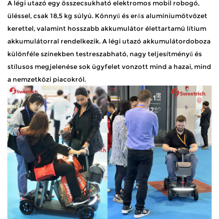
A légi utazó egy összecsukható elektromos mobil robogó,
üléssel, csak 18,5 kg súlyú. Könnyű és erős alumíniumötvözet
kerettel, valamint hosszabb akkumulátor élettartamú lítium
akkumulátorral rendelkezik. A légi utazó akkumulátordoboza
különféle színekben testreszabható, nagy teljesítményű és
stílusos megjelenése sok ügyfelet vonzott mind a hazai, mind
a nemzetközi piacokról.