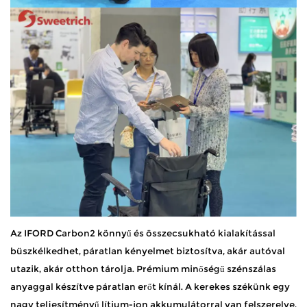
Az IFORD Carbon2 könnyű és összecsukható kialakítással
büszkélkedhet, páratlan kényelmet biztosítva, akár autóval
utazik, akár otthon tárolja. Prémium minőségű szénszálas
anyaggal készítve páratlan erőt kínál. A kerekes székünk egy
nagy teljesítményű lítium-ion akkumulátorral van felszerelve,