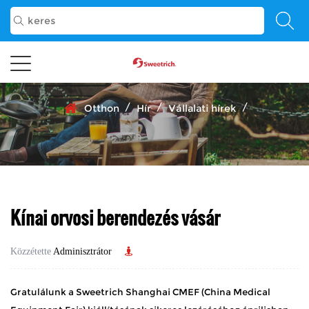
/
/
/
Otthon
Hír
Vállalati hírek
Kínai orvosi berendezés vásár
Közzétette
Adminisztrátor
Gratulálunk a Sweetrich Shanghai CMEF (China Medical