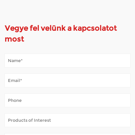
Vegye fel velünk a kapcsolatot
most
Hogyan bírja a mobil robogó a kültéri időjárást?
Jan 02, 2026
A mobil robogók megnyitják a világot sok olyan ember