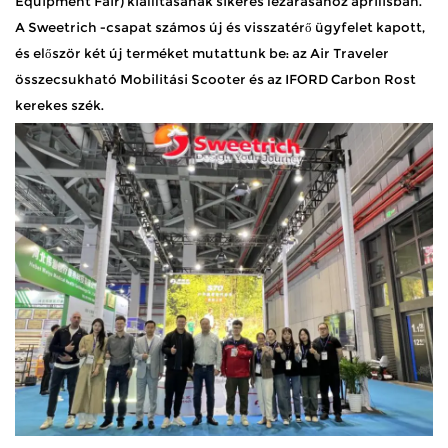
Equipment Fair) kiállításának sikeres lezárásához áprilisban.
A Sweetrich -csapat számos új és visszatérő ügyfelet kapott,
és először két új terméket mutattunk be: az Air Traveler
összecsukható Mobilitási Scooter és az IFORD Carbon Rost
kerekes szék.