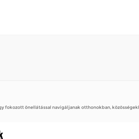
 fokozott önellátással navigáljanak otthonokban, közösségekb
zik, hogy állandó fáradtság nélkül töltsön időt a szabadban – h
 fokozott önellátással navigáljanak otthonokban, közösségekb
k