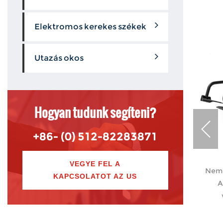
Elektromos kerekes székek
Utazás okos
Hogyan tudunk segíteni?
+86- (0) 512-82283871
nnyal
ifold szénszálas elektromos kerekes
VEGYE FEL A
sznált
szék
Nem 
KAPCSOLATOT AZ US
A
ekes
Nem orvosi eszközök számunkra. piac
A mobilitási megoldások
hoz
forradalmasítására tervezték, ez a leg...