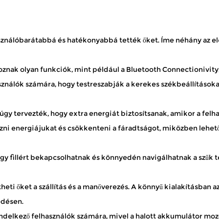
használóbarátabbá és hatékonyabbá tették őket. Íme néhány az 
zik, hogy állandó fáradtság nélkül töltsön időt a szabadban – h
toznak olyan funkciók, mint például a Bluetooth Connectionivity
asználók számára, hogy testreszabják a kerekes székbeállításo
 fokozott önellátással navigáljanak otthonokban, közösségekb
y tervezték, hogy extra energiát biztosítsanak, amikor a felh
zni energiájukat és csökkenteni a fáradtságot, miközben lehet
gy fillért bekapcsolhatnak és könnyedén navigálhatnak a szűk 
i őket a szállítás és a manőverezés. A könnyű kialakításban 
edésen.
endelkező felhasználók számára, mivel a halott akkumulátor mo