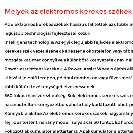
megoldásokat kínálnak arra, hogy intézkedjenek, meglátogass
Melyek az elektromos kerekes székek 
Hogyan bírja a mobil robogó a kültéri időjárást
Jan 02, 2026
Az elektromos kerekes székek hosszú utat tettek az utóbbi 
A mobil robogók megnyitják a világot sok olyan ember előtt, a
legújabb technológiai fejlesztései közül:
élvezze a parkot, vagy egyszerűen csak friss levegőt szívjon. 
Intelligens technológia: Az egyik legújabb fejlődés
elektromo
Hogyan biztosítják az elektromos kerekesszék
kerekes szék vezérlésének képessége okostelefon vagy táblag
Dec 31, 2025
mozgásukat, megkönnyítve a különböző környezetek navigálás
Az elektromos kerekesszékek kulcsfontosságú segítséget nyú
Megbízhat
Power-asszisztens kerekek: A Power-Assist Wheels újabb előr
kihívást jelentő terepen, például dombokon vagy füves mezők
több kültéri tevékenységet élvezhessenek.
360 fokos manőverezhetőség: Sok elektromos kerekes szék mos
hasznos beltéri környezetben, ahol a hely korlátozott lehet,
Könnyű kialakítás: Az elektromos kerekes székek hagyományo
fejlődés történt, néhány modell súlya akár 50 fontot. Ez h
Fokozott akkumulátor élettartama: Az akkumulátor élettarta