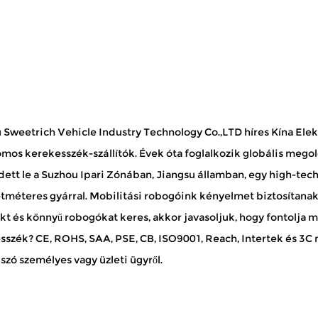
 Sweetrich Vehicle Industry Technology Co.,LTD híres
Kína Ele
omos kerekesszék-szállítók
. Évek óta foglalkozik globális meg
ett le a Suzhou Ipari Zónában, Jiangsu államban, egy high-tech 
tméteres gyárral. Mobilitási robogóink kényelmet biztosítana
t és könnyű robogókat keres, akkor javasoljuk, hogy fontolja 
sszék
? CE, ROHS, SAA, PSE, CB, ISO9001, Reach, Intertek és 3C
szó személyes vagy üzleti ügyről.