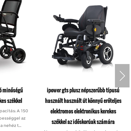
jó minőségű
ipower gts plusz népszerűbb típusú
kes székkel
használt használt út könnyű erőteljes
elektromos elektronikus kerekes
pacitás: A 150
pességgel az
székkel az időskorúak számára
 nehéz t...