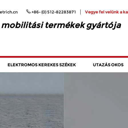
trich.cn
+86- (0) 512-82283871
Vegye fel velünk a k
 mobilitási termékek gyártója
ELEKTROMOS KEREKES SZÉKEK
UTAZÁS OKOS