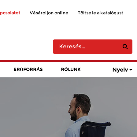
apcsolatot
Vásároljon online
Töltse le a katalógust
Nyelv
ERŐFORRÁS
RÓLUNK