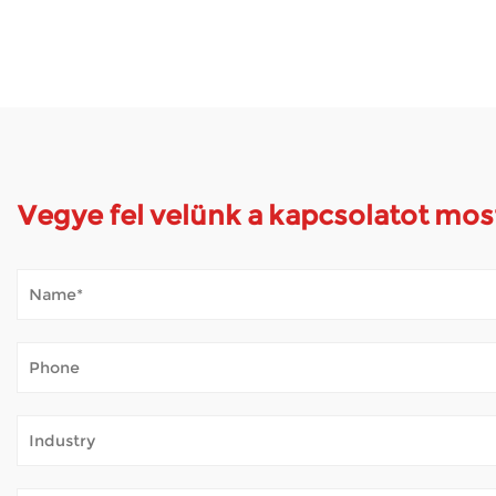
Vegye fel velünk a kapcsolatot mos
Hogyan bírja a mobil robogó a kültéri időjárást
Jan 02, 2026
A mobil robogók megnyitják a világot sok olyan ember előtt, a
élvezze a parkot, vagy egyszerűen csak friss levegőt szívjon. 
Hogyan biztosítják az elektromos kerekesszék