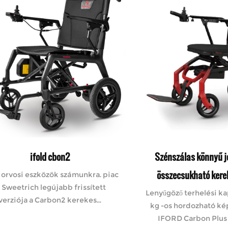
ifold cbon2
Szénszálas könnyű 
összecsukható kere
orvosi eszközök számunkra. piac
 Sweetrich legújabb frissített
Lenyűgöző terhelési ka
verziója a Carbon2 kerekes...
kg -os hordozható ké
IFORD Carbon Plus a