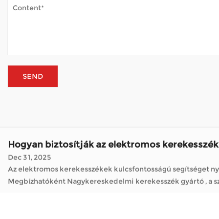
Dec 31, 2025
Az elektromos kerekesszékek kulcsfontosságú segítséget nyú
Megbízhat
Mennyire fontos az elektromos kerekesszékek
Jan 05, 2026
Az elektromos kerekesszékek megváltoztatták azt, hogy hány ember mozog napjaiban. Mint a Nagykereskedelmi kerekesszék gyárt
megoldásokat kínálnak arra, hogy intézkedjenek, meglátogass
Hogyan bírja a mobil robogó a kültéri időjárást
Jan 02, 2026
A mobil robogók megnyitják a világot sok olyan ember előtt, a
élvezze a parkot, vagy egyszerűen csak friss levegőt szívjon. 
Hogyan biztosítják az elektromos kerekesszék
Dec 31, 2025
Az elektromos kerekesszékek kulcsfontosságú segítséget nyú
Megbízhat
Mennyire fontos az elektromos kerekesszékek
Jan 05, 2026
Az elektromos kerekesszékek megváltoztatták azt, hogy hány ember mozog napjaiban. Mint a Nagykereskedelmi kerekesszék gyárt