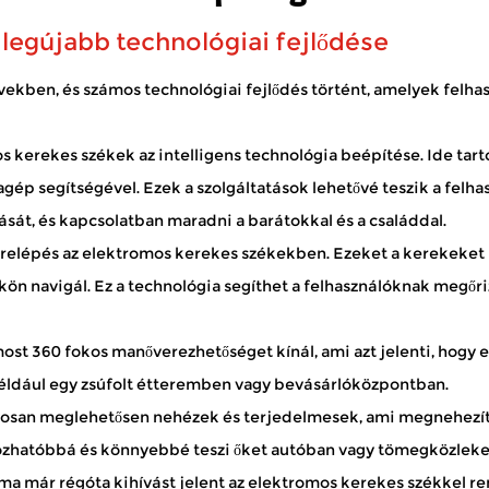
ák a barátokat, vagy egyszerűen...
legújabb technológiai fejlődése
?
években, és számos technológiai fejlődés történt, amelyek fel
kiknek nehéznek találja a hosszú utakat gyalogolni. Lehetővé tes
Ha egy robogót rendszeres...
s kerekes székek
az intelligens technológia beépítése. Ide tar
ek a biztonságot?
ép segítségével. Ezek a szolgáltatások lehetővé teszik a felh
át, és kapcsolatban maradni a barátokkal és a családdal.
jtanak a mozgáskorlátozottaknak, lehetővé téve számukra, hogy
óként Nagykereskedelmi kerekesszék gyártó , a szándékos tervezésre összpontosít...
elépés az elektromos kerekes székekben. Ezeket a kerekeket úg
ön navigál. Ez a technológia segíthet a felhasználóknak megőri
t 360 fokos manőverezhetőséget kínál, ami azt jelenti, hogy e
 például egy zsúfolt étteremben vagy bevásárlóközpontban.
san meglehetősen nehézek és terjedelmesek, ami megnehezíthet
ordozhatóbbá és könnyebbé teszi őket autóban vagy tömegközlek
ma már régóta kihívást jelent az elektromos kerekes székkel r