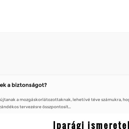
jtanak a mozgáskorlátozottaknak, lehetővé téve számukra, hogy
óként Nagykereskedelmi kerekesszék gyártó , a szándékos tervezésre összpontosít...
 vázszerkezete?
ó , az olyan cégek, mint a mobilitási megoldásokra szakosodott cégek,
ák a barátokat, vagy egyszerűen...
?
kiknek nehéznek találja a hosszú utakat gyalogolni. Lehetővé tes
Ha egy robogót rendszeres...
ek a biztonságot?
jtanak a mozgáskorlátozottaknak, lehetővé téve számukra, hogy
óként Nagykereskedelmi kerekesszék gyártó , a szándékos tervezésre összpontosít...
 vázszerkezete?
Iparági ismerete
ó , az olyan cégek, mint a mobilitási megoldásokra szakosodott cégek,