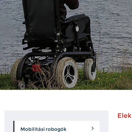
Elek
Mobilitási robogók