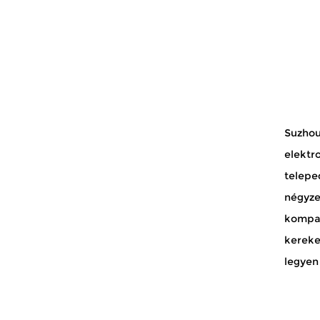
a. piac
matikus
Suzhou
elektr
teleped
négyze
kompak
kereke
legyen 