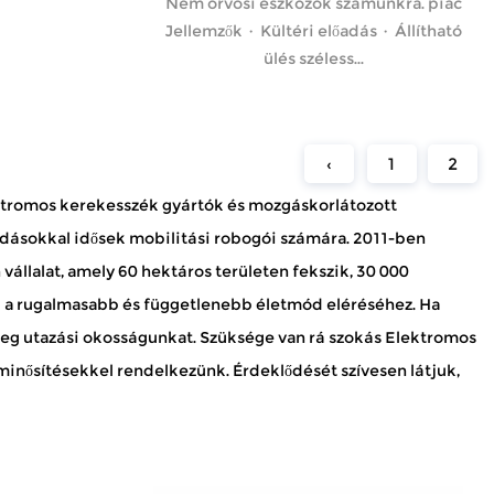
Nem orvosi eszközök számunkra. piac
Jellemzők · Kültéri előadás · Állítható
ülés széless...
‹
1
2
ktromos kerekesszék gyártók
és
mozgáskorlátozott
oldásokkal idősek mobilitási robogói számára. 2011-ben
vállalat, amely 60 hektáros területen fekszik, 30 000
k a rugalmasabb és függetlenebb életmód eléréséhez. Ha
meg utazási okosságunkat. Szüksége van rá
szokás Elektromos
 minősítésekkel rendelkezünk. Érdeklődését szívesen látjuk,