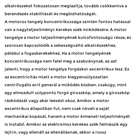
alkatrészeket fokozatosan meglazítja, tovább csökkentve a
berendezés stabilitását és megbízhatóságát. ​
A motoros tengely koncentrikussága szintén fontos hatással
van a nagyteljesítményű kerekes szék működésére. A motor
tengelye a motor teljesítményének kulcsfontosságú része, és
szorosan kapcsolódik a sebességváltó alkatrészekhez,
például a fogaskerekekhez. Ha a motor tengelyének
koncentrikussága nem felel meg a szabványnak, ez azt
jelenti, hogy a motor tengelye forgáskor excentrikus lesz. Ez
az excentricitás miatt a motor kiegyensúlyozatlan
centrifugális erőt generál a működés közben, csakúgy, mint
egy elmozdult súlypontú forgó giroszkóp, amely a giroszkóp
rázkódását vagy akár leesést okoz. Amikor a motor
excentrikus állapotban fut, nem csak növeli a saját
mechanikai kopását, hanem a motor kimeneti teljesítményét
is instabil. Amikor az elektromos kerekes szék felmászik egy
lejtőn, vagy ellenáll az ellenállásnak, akkor a rossz