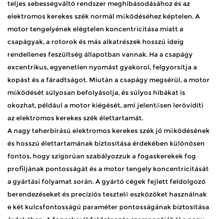
teljes sebességváltó rendszer meghibásodásához és az
elektromos kerekes szék normál működéséhez képtelen. A
motor tengelyének elégtelen koncentricitása miatt a
csapágyak, a rotorok és más alkatrészek hosszú ideig
rendellenes feszültség állapotban vannak. Ha a csapágy
excentrikus, egyenetlen nyomást gyakorol, felgyorsítja a
kopást és a fáradtságot. Miután a csapágy megsérül, a motor
működését súlyosan befolyásolja, és súlyos hibákat is
okozhat, például a motor kiégését, ami jelentősen lerövidíti
az elektromos kerekes szék élettartamát. ​
A nagy teherbírású elektromos kerekes szék jó működésének
és hosszú élettartamának biztosítása érdekében különösen
fontos, hogy szigorúan szabályozzuk a fogaskerekek fog
profiljának pontosságát és a motor tengely koncentricitását
a gyártási folyamat során. A gyártó cégek fejlett feldolgozó
berendezéseket és precíziós tesztelő eszközöket használnak
e két kulcsfontosságú paraméter pontosságának biztosítása