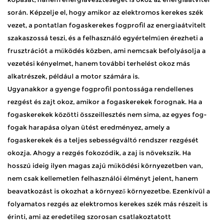
során. Képzelje el, hogy amikor az elektromos kerekes szék
vezet, a pontatlan fogaskerekes fogprofil az energiaátvitelt
szakaszossá teszi, és a felhasználó egyértelműen érezheti a
frusztrációt a működés közben, ami nemcsak befolyásolja a
vezetési kényelmet, hanem további terhelést okoz más
alkatrészek, például a motor számára is. ​
Ugyanakkor a gyenge fogprofil pontossága rendellenes
rezgést és zajt okoz, amikor a fogaskerekek forognak. Ha a
fogaskerekek közötti összeillesztés nem sima, az egyes fog-
fogak harapása olyan ütést eredményez, amely a
fogaskerekek és a teljes sebességváltó rendszer rezgését
okozja. Ahogy a rezgés fokozódik, a zaj is növekszik. Ha
hosszú ideig ilyen magas zajú működési környezetben van,
nem csak kellemetlen felhasználói élményt jelent, hanem
beavatkozást is okozhat a környező környezetbe. Ezenkívül a
folyamatos rezgés az elektromos kerekes szék más részeit is
érinti, ami az eredetileg szorosan csatlakoztatott