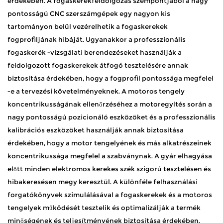
érdekében. A fogaskerékfeldolgozás szempontjából a nagy
pontosságú CNC szerszámgépek egy nagyon kis
tartományon belül vezérelhetik a fogaskerekek
fogprofiljának hibáját. Ugyanakkor a professzionális
fogaskerék -vizsgálati berendezéseket használják a
feldolgozott fogaskerekek átfogó tesztelésére annak
biztosítása érdekében, hogy a fogprofil pontossága megfelel
-e a tervezési követelményeknek. A motoros tengely
koncentrikusságának ellenőrzéséhez a motoregyítés során a
nagy pontosságú pozicionáló eszközöket és a professzionális
kalibrációs eszközöket használják annak biztosítása
érdekében, hogy a motor tengelyének és más alkatrészeinek
koncentrikussága megfelel a szabványnak. A gyár elhagyása
előtt minden elektromos kerekes szék szigorú tesztelésen és
hibakeresésen megy keresztül. A különféle felhasználási
forgatókönyvek szimulálásával a fogaskerekek és a motoros
tengelyek működését tesztelik és optimalizálják a termék
minőségének és teljesítményének biztosítása érdekében. ​