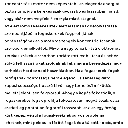
koncentritású motor nem képes stabil és elegendő energiát
biztosítani, így a kerekes szék gyorsabb és lassabban halad,
vagy akár nem megfelelő energia miatt stagnál. ​
Az elektromos kerekes szék élettartamának befolyásolása
szempontjából a fogaskerekek fogprofiljának
pontosságának és a motoros tengely koncentricitásának
szerepe kiemelkedőbb. Mivel a nagy teherbírású elektromos
kerekes székek elsősorban korlátozott mobilitású és nehéz
súlyú felhasználókat szolgálnak fel, maga a berendezés nagy
terhelést hordoz napi használatban. Ha a fogaskerék-fogak
profiljának pontossága nem elegendő, a sebességváltó
kopási sebessége hosszú távú, nagy terhelésű működés
mellett jelentősen felgyorsul. Ahogy a kopás fokozódik, a
fogaskerekes fogak profilja fokozatosan megváltozik, és az
eredetileg pontatlan fogprofil rosszabb lesz, és egy ördögi
kört képez. Végül a fogaskeréknek súlyos problémái
lehetnek, mint például a törött fogak és a túlzott kopás, ami a