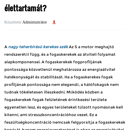
élettartamát?
Közzétette
Adminisztrátor
A
nagy teherbírású kerekes szék
Az S a motor meghajtó
rendszerétől függ, és a fogaskerekek az átviteli folyamat
alapkomponensei. A fogaskerekek fogprofiljának
pontossága közvetlenül meghatározza az energiaátvitel
hatékonyságát és stabilitását. Ha a fogaskerekes fogak
profiljának pontossága nem elegendő, a hálófokagok nem
tudnak tökéletesen illeszkedni. Működés közben a
fogaskerekek fogak felületének érintkezési területe
egyenetlen lesz, és egyes területeket túlzott nyomásnak kell
kitenni, ami stresszkoncentrációhoz vezet. Ez a
feszültségkoncentráció nemcsak felgyorsítja a fogaskerekek
kopását, hanem energiaveszteséget is okoz az energiaátvitel