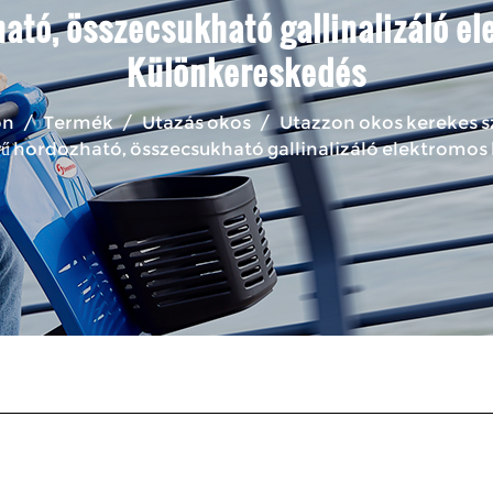
ható, összecsukható gallinalizáló e
Különkereskedés
on
/
Termék
/
Utazás okos
/
Utazzon okos kerekes 
nyű hordozható, összecsukható gallinalizáló elektromos 