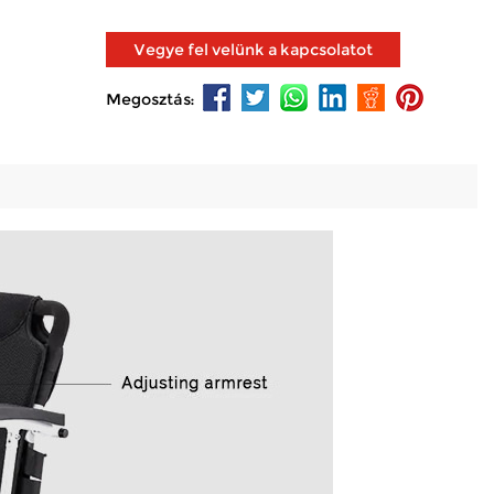
Vegye fel velünk a kapcsolatot
Megosztás: