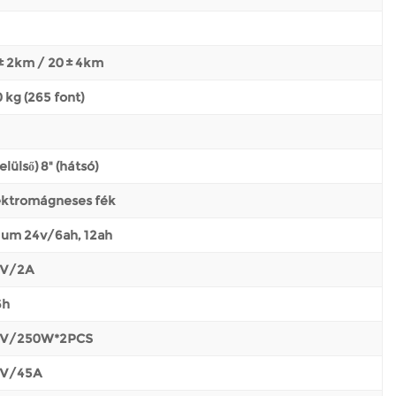
± 2km / 20 ± 4km
 kg (265 font)
(elülső) 8" (hátsó)
ektromágneses fék
tium 24v/6ah, 12ah
 V/2A
6h
 V/250W*2PCS
 V/45A