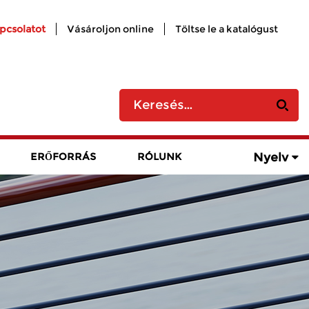
apcsolatot
Vásároljon online
Töltse le a katalógust
Nyelv
ERŐFORRÁS
RÓLUNK