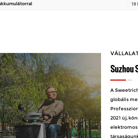
akkumulátorral
19
VÁLLALAT
Suzhou S
A Sweetrich
globális me
Professzion
2021 új, kö
elektromos 
társaságunk