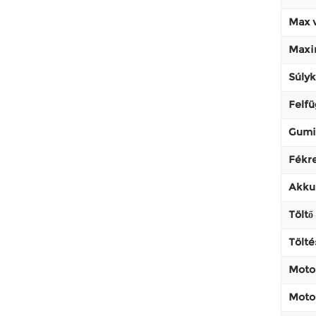
Max v
Maxim
Súlyk
Felfü
Gumi
Fékr
Akku
Töltő
Tölté
Moto
Moto