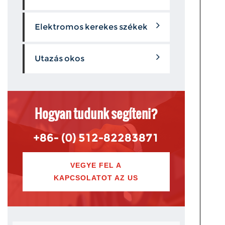
Elektromos kerekes székek
Utazás okos
Hogyan tudunk segíteni?
+86- (0) 512-82283871
VEGYE FEL A
KAPCSOLATOT AZ US