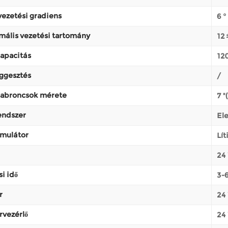
ezetési gradiens
6 °
ális vezetési tartomány
12 
apacitás
120
ggesztés
/
abroncsok mérete
7 "
endszer
El
mulátor
Lí
24
si idő
3-
r
24
rvezérlő
24