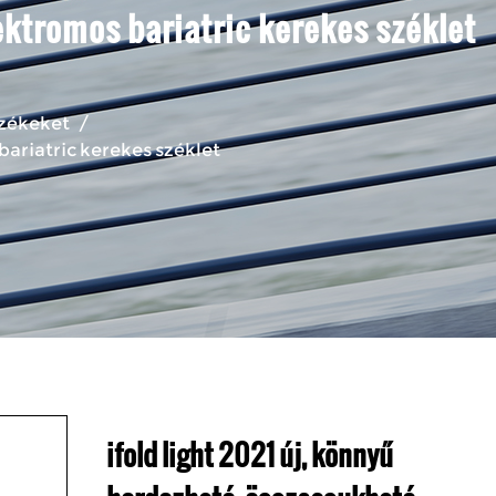
lektromos bariatric kerekes széklet
székeket
/
bariatric kerekes széklet
ifold light 2021 új, könnyű