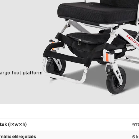
ek (l × w × h)
970
ális előrejelzés
6 