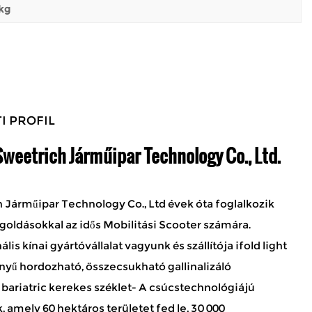
 kg
I PROFIL
weetrich Járműipar Technology Co., Ltd.
 Járműipar Technology Co., Ltd évek óta foglalkozik
goldásokkal az idős Mobilitási Scooter számára.
ális kínai gyártóvállalat vagyunk és
szállítója ifold light
nnyű hordozható, összecsukható gallinalizáló
bariatric kerekes széklet
- A csúcstechnológiájú
, amely 60 hektáros területet fed le, 30 000