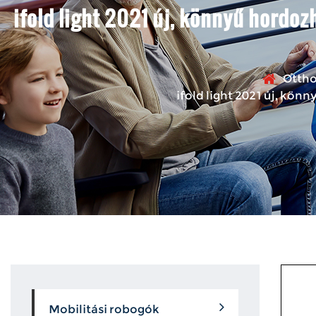
ifold light 2021 új, könnyű hordoz
Otth
ifold light 2021 új, kön
Mobilitási robogók