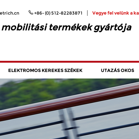
trich.cn
+86- (0) 512-82283871
Vegye fel velünk a k
 mobilitási termékek gyártója
ELEKTROMOS KEREKES SZÉKEK
UTAZÁS OKOS